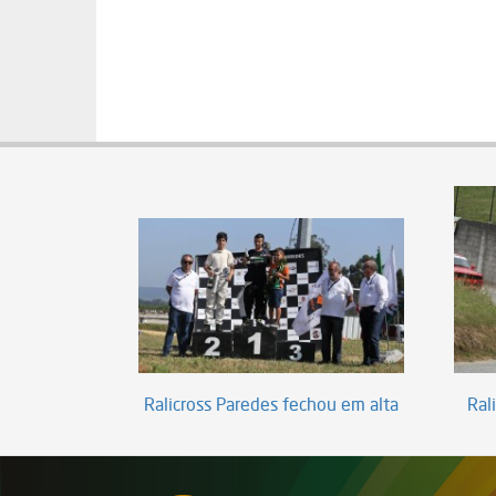
Ralicross Paredes fechou em alta
Ral