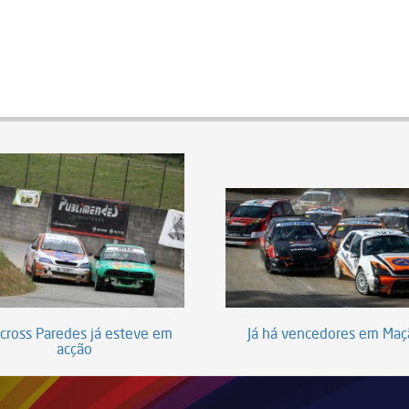
icross Paredes já esteve em
Já há vencedores em Maç
acção